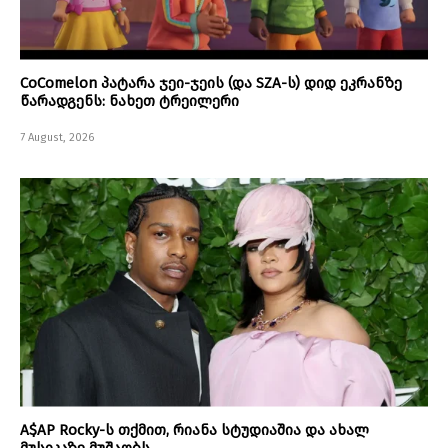
CoComelon პატარა ჯეი-ჯეის (და SZA-ს) დიდ ეკრანზე
წარადგენს: ნახეთ ტრეილერი
7 August, 2026
A$AP Rocky-ს თქმით, რიანა სტუდიაშია და ახალ
მუსიკაზე მუშაობს