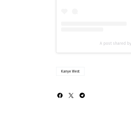
A post shared b
Kanye West