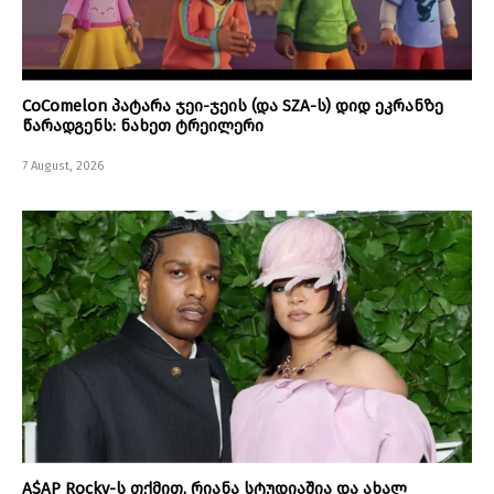
CoComelon პატარა ჯეი-ჯეის (და SZA-ს) დიდ ეკრანზე
წარადგენს: ნახეთ ტრეილერი
7 August, 2026
A$AP Rocky-ს თქმით, რიანა სტუდიაშია და ახალ