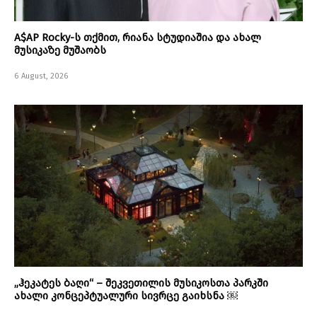
A$AP Rocky-ს თქმით, რიანა სტუდიაშია და ახალ
მუსიკაზე მუშაობს
6 August, 2026
„ჰეკატეს ბაღი“ – შეკვეთილის მუსიკოსთა პარკში
ახალი კონცეპტუალური სივრცე გაიხსნა ￼