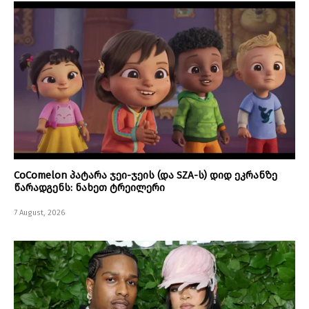
CoComelon პატარა ჯეი-ჯეის (და SZA-ს) დიდ ეკრანზე
წარადგენს: ნახეთ ტრეილერი
7 August, 2026