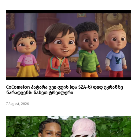
CoComelon პატარა ჯეი-ჯეის (და SZA-ს) დიდ ეკრანზე
წარადგენს: ნახეთ ტრეილერი
7 August, 2026