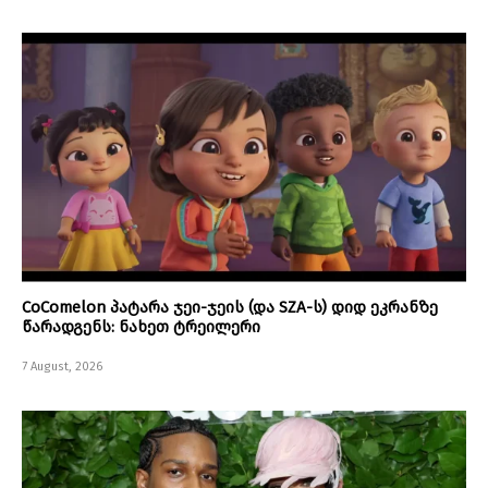
CoComelon პატარა ჯეი-ჯეის (და SZA-ს) დიდ ეკრანზე
წარადგენს: ნახეთ ტრეილერი
7 August, 2026