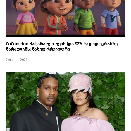
CoComelon პატარა ჯეი-ჯეის (და SZA-ს) დიდ ეკრანზე
წარადგენს: ნახეთ ტრეილერი
7 August, 2026