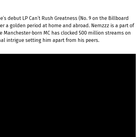
ee’s debut LP Can’t Rush Greatness (No. 9 on the Billboard
nter a golden period at home and abroad. Nemzzz is a part of
he Manchester-born MC has clocked 500 million streams on
nal intrigue setting him apart from his peers.