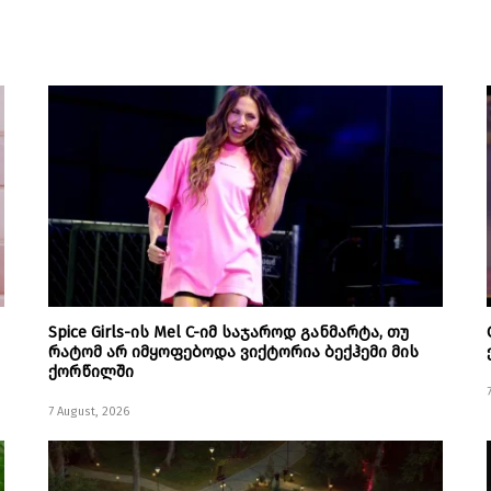
Spice Girls-ის Mel C-იმ საჯაროდ განმარტა, თუ
რატომ არ იმყოფებოდა ვიქტორია ბექჰემი მის
ქორწილში
7 August, 2026