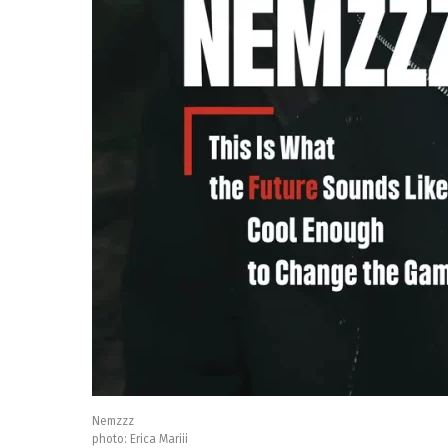
Nemzzz
photo: Erica Mariii