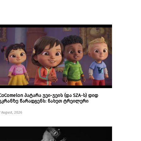
CoComelon პატარა ჯეი-ჯეის (და SZA-ს) დიდ
ეკრანზე წარადგენს: ნახეთ ტრეილერი
7 August, 2026