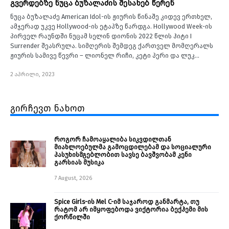
გვერდებზე ნუცა ბუზალაძის შესახებ წერენ
ნუცა ბუზალაძე American Idol-ის ჟიურის წინაშე კიდევ ერთხელ,
ამჯერად უკვე Hollywood-ის ეტაპზე წარდგა. Hollywood Week-ის
პირველ რაუნდში ნუცამ სელინ დიონის 2022 წლის ჰიტი I
Surrender შეასრულა. სიმღერის შემდეგ ქართველ მომღერალს
ჟიურის სამივე წევრი – ლიონელ რიჩი, კეტი პერი და ლუკ…
2 აპრილი, 2023
გირჩევთ ნახოთ
როგორ ჩამოაყალიბა სიკვდილთან
მიახლოებულმა გამოცდილებამ და სოციალური
პასუხისმგებლობით სავსე ბავშვობამ კენი
გარსიას მუსიკა
7 August, 2026
Spice Girls-ის Mel C-იმ საჯაროდ განმარტა, თუ
რატომ არ იმყოფებოდა ვიქტორია ბექჰემი მის
ქორწილში