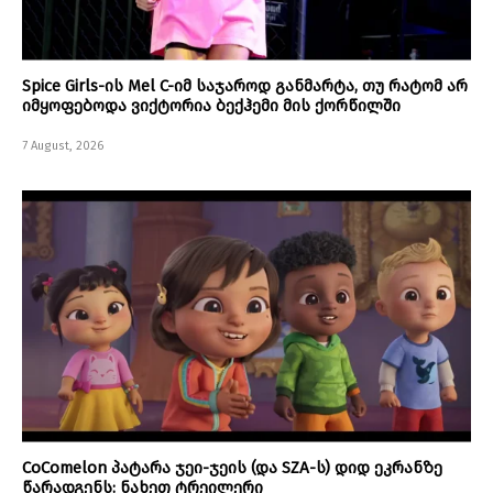
Spice Girls-ის Mel C-იმ საჯაროდ განმარტა, თუ რატომ არ
იმყოფებოდა ვიქტორია ბექჰემი მის ქორწილში
7 August, 2026
CoComelon პატარა ჯეი-ჯეის (და SZA-ს) დიდ ეკრანზე
წარადგენს: ნახეთ ტრეილერი