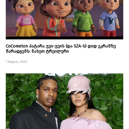
CoComelon პატარა ჯეი-ჯეის (და SZA-ს) დიდ ეკრანზე
წარადგენს: ნახეთ ტრეილერი
7 August, 2026