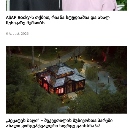
A$AP Rocky-ს თქმით, რიანა სტუდიაშია და ახალ
მუსიკაზე მუშაობს
6 August, 2026
„ჰეკატეს ბაღი“ – შეკვეთილის მუსიკოსთა პარკში
ახალი კონცეპტუალური სივრცე გაიხსნა ￼