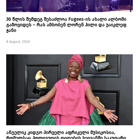
30 წლის შემდეგ შესაძლოა Fugees-ის ახალი ალბომი
გამოვიდეს – რას ამბობენ ლორენ ჰილი და უაიკლეფ
ჟანი
8 August, 2026
ანჯელიკ კიდჯო პირველი აფრიკელი მუსიკოსია,
რომელსაც ჰოლივუდის დიდების ხეივანში საკუთარი