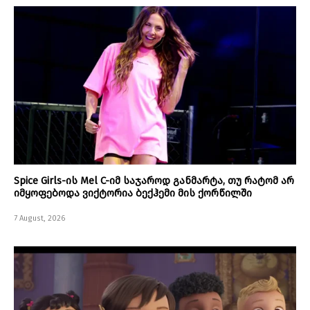
Spice Girls-ის Mel C-იმ საჯაროდ განმარტა, თუ რატომ არ
იმყოფებოდა ვიქტორია ბექჰემი მის ქორწილში
7 August, 2026