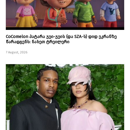
CoComelon პატარა ჯეი-ჯეის (და SZA-ს) დიდ ეკრანზე
წარადგენს: ნახეთ ტრეილერი
7 August, 2026