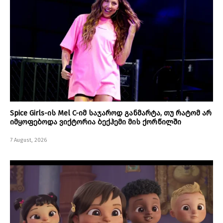
Spice Girls-ის Mel C-იმ საჯაროდ განმარტა, თუ რატომ არ
იმყოფებოდა ვიქტორია ბექჰემი მის ქორწილში
7 August, 2026