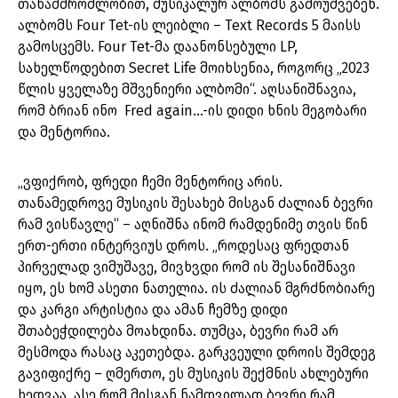
თანამშრომლობით, მუსიკალურ ალბომს გამოუშვებენ.
ალბომს Four Tet-ის ლეიბლი – Text Records 5 მაისს
გამოსცემს. Four Tet-მა დაანონსებული LP,
სახელწოდებით Secret Life მოიხსენია, როგორც „2023
წლის ყველაზე მშვენიერი ალბომი“. აღსანიშნავია,
რომ ბრიან ინო Fred again…-ის დიდი ხნის მეგობარი
და მენტორია.
„ვფიქრობ, ფრედი ჩემი მენტორიც არის.
თანამედროვე მუსიკის შესახებ მისგან ძალიან ბევრი
რამ ვისწავლე“ – აღნიშნა ინომ რამდენიმე თვის წინ
ერთ-ერთი ინტერვიუს დროს. „როდესაც ფრედთან
პირველად ვიმუშავე, მივხვდი რომ ის შესანიშნავი
იყო, ეს ხომ ასეთი ნათელია. ის ძალიან მგრძნობიარე
და კარგი არტისტია და ამან ჩემზე დიდი
შთაბეჭდილება მოახდინა. თუმცა, ბევრი რამ არ
მესმოდა რასაც აკეთებდა. გარკვეული დროის შემდეგ
გავიფიქრე – ღმერთო, ეს მუსიკის შექმნის ახლებური
ხედვაა. ასე რომ მისგან ნამდვილად ბევრი რამ