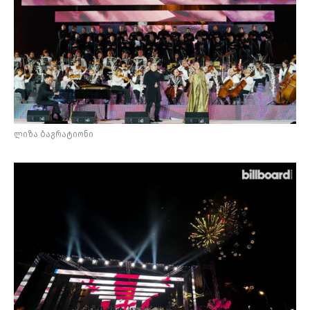
ლიზა ბაგრატიონი