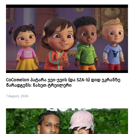
CoComelon პატარა ჯეი-ჯეის (და SZA-ს) დიდ ეკრანზე
წარადგენს: ნახეთ ტრეილერი
7 August, 2026