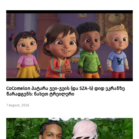
CoComelon პატარა ჯეი-ჯეის (და SZA-ს) დიდ ეკრანზე
წარადგენს: ნახეთ ტრეილერი
7 August, 2026