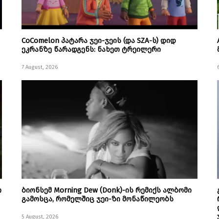
CoComelon პატარა ჯეი-ჯეის (და SZA-ს) დიდ
ეკრანზე წარადგენს: ნახეთ ტრეილერი
7 August, 2026
ი
ბიონსემ Morning Dew (Donk)-ის რემიქს ალბომი
გამოსცა, რომელშიც ჯეი-ზი მონაწილეობს
5 August, 2026