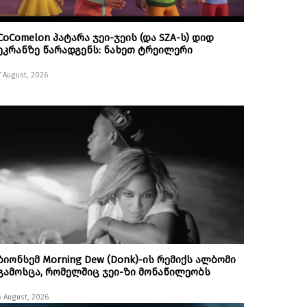
CoComelon პატარა ჯეი-ჯეის (და SZA-ს) დიდ
ეკრანზე წარადგენს: ნახეთ ტრეილერი
7 August, 2026
ბიონსემ Morning Dew (Donk)-ის რემიქს ალბომი
გამოსცა, რომელშიც ჯეი-ზი მონაწილეობს
5 August, 2026