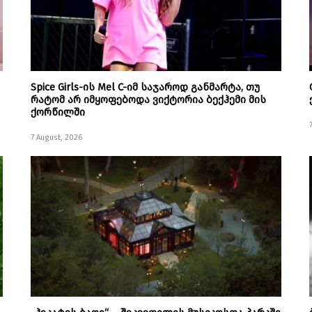
Spice Girls-ის Mel C-იმ საჯაროდ განმარტა, თუ
რატომ არ იმყოფებოდა ვიქტორია ბექჰემი მის
ქორწილში
7 August, 2026