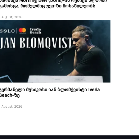
ბიონსემ Morning Dew (Donk)-ის რემიქს ალბომი
გამოსცა, რომელშიც ჯეი-ზი მონაწილეობს
5 August, 2026
გერმანელი მუსიკოსი იან ბლომქვისტი Iveria
Beach-ზე
4 August, 2026