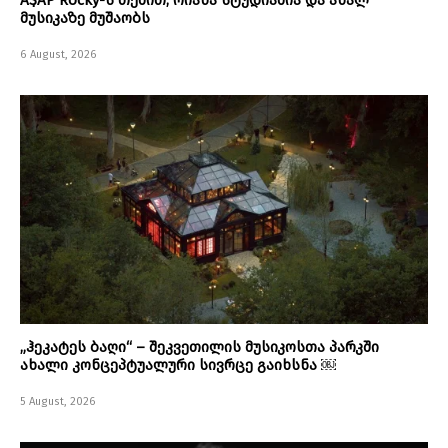
A$AP Rocky-ს თქმით, რიანა სტუდიაშია და ახალ
მუსიკაზე მუშაობს
6 August, 2026
„ჰეკატეს ბაღი“ – შეკვეთილის მუსიკოსთა პარკში
ახალი კონცეპტუალური სივრცე გაიხსნა ￼
5 August, 2026