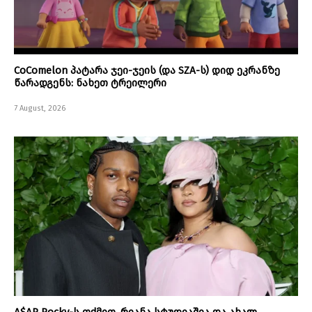
CoComelon პატარა ჯეი-ჯეის (და SZA-ს) დიდ ეკრანზე
წარადგენს: ნახეთ ტრეილერი
7 August, 2026