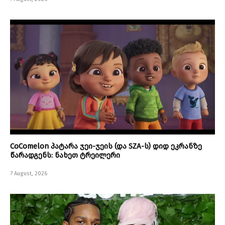
CoComelon პატარა ჯეი-ჯეის (და SZA-ს) დიდ ეკრანზე
წარადგენს: ნახეთ ტრეილერი
7 August, 2026