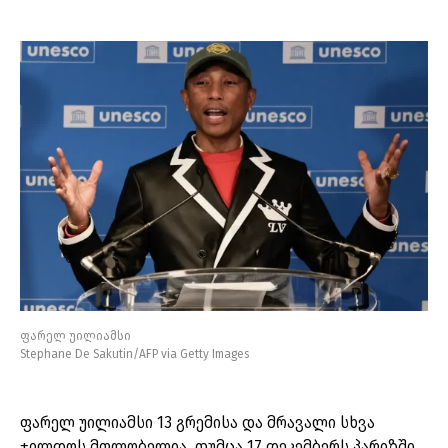
ფარელ უილიამსი
Stephane De Sakutin/AFP via Getty Images
ფარელ უილიამსი 13 გრემისა და მრავალი სხვა
ჯილდოს მფლობელია. თუმცა 17 დეკემბერს პარიზში