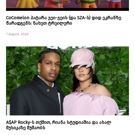
CoComelon პატარა ჯეი-ჯეის (და SZA-ს) დიდ ეკრანზე
წარადგენს: ნახეთ ტრეილერი
7 August, 2026
A$AP Rocky-ს თქმით, რიანა სტუდიაშია და ახალ
მუსიკაზე მუშაობს