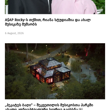
A$AP Rocky-ს თქმით, რიანა სტუდიაშია და ახალ
მუსიკაზე მუშაობს
6 August, 2026
„ჰეკატეს ბაღი“ – შეკვეთილის მუსიკოსთა პარკში
ახალი კონცეპტუალური სივრცე გაიხსნა ￼