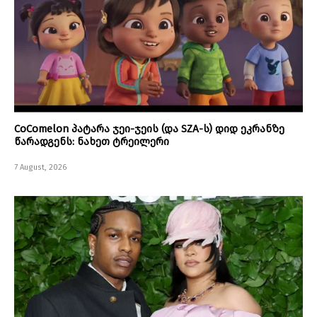
CoComelon პატარა ჯეი-ჯეის (და SZA-ს) დიდ ეკრანზე
წარადგენს: ნახეთ ტრეილერი
7 August, 2026