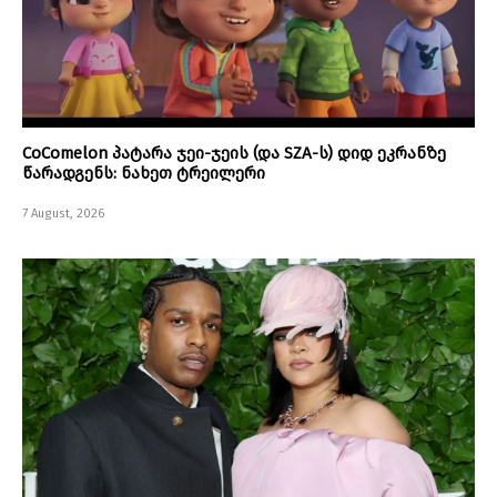
CoComelon პატარა ჯეი-ჯეის (და SZA-ს) დიდ ეკრანზე
წარადგენს: ნახეთ ტრეილერი
7 August, 2026