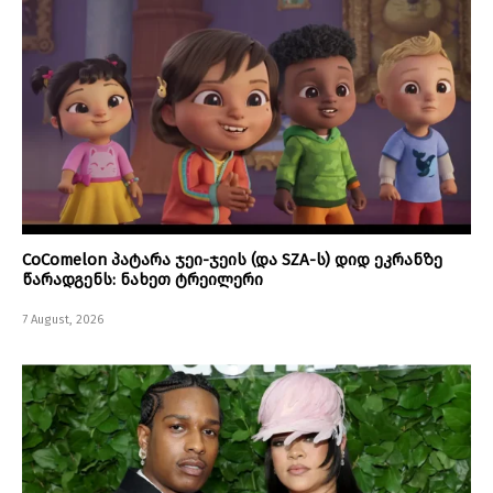
CoComelon პატარა ჯეი-ჯეის (და SZA-ს) დიდ ეკრანზე
წარადგენს: ნახეთ ტრეილერი
7 August, 2026