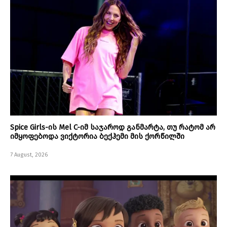
Spice Girls-ის Mel C-იმ საჯაროდ განმარტა, თუ რატომ არ
იმყოფებოდა ვიქტორია ბექჰემი მის ქორწილში
7 August, 2026