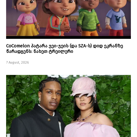
CoComelon პატარა ჯეი-ჯეის (და SZA-ს) დიდ ეკრანზე
წარადგენს: ნახეთ ტრეილერი
7 August, 2026