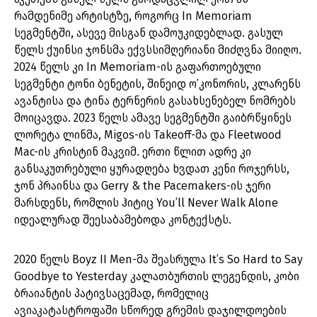
რამდენიმე არტისტზე, როგორც In Memoriam
სეგმენტში, ასევე მისგან დამოუკიდებლად. გასულ
წელს ქუინსი ჯონსმა ექვსსიმღერიანი მიძღვნა მიიღო.
2024 წელს კი In Memoriam-ის გაფართოებული
სეგმენტი ტონი ბენეტის, შინეიდ ო’კონორის, კლარენს
ავანტისა და ტინა ტერნერის გასახსენებელ ნომრებს
მოიცავდა. 2023 წელს ამავე სეგმენტში გაიბრწყინეს
ლორეტა ლინმა, Migos-ის Takeoff-მა და Fleetwood
Mac-ის კრისტინ მაკვიმ. ერთი წლით ადრე კი
განსაკუთრებული ყურადღება ხვდათ კენი როჯერსს,
ჯონ პრაინსა და Gerry & the Pacemakers-ის ჯერი
მარსდენს, რომლის ჰიტიც You’ll Never Walk Alone
იდეალურად შეესაბამებოდა კონტექსტს.
2020 წელს Boyz II Men-მა შეასრულა It’s So Hard to Say
Goodbye to Yesterday კალათბურთის ლეგენდის, კობი
ბრაიანტის პატივსაცემად, რომელიც
ავიაკატასტროფაში სწორედ გრემის დაჯილდოების