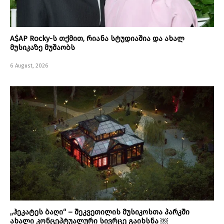
A$AP Rocky-ს თქმით, რიანა სტუდიაშია და ახალ
მუსიკაზე მუშაობს
6 August, 2026
„ჰეკატეს ბაღი“ – შეკვეთილის მუსიკოსთა პარკში
ახალი კონცეპტუალური სივრცე გაიხსნა ￼