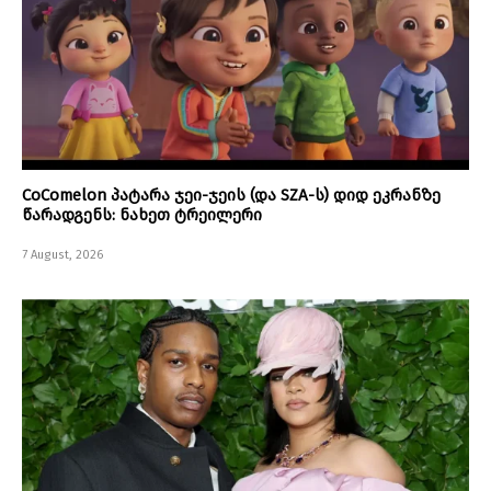
CoComelon პატარა ჯეი-ჯეის (და SZA-ს) დიდ ეკრანზე
წარადგენს: ნახეთ ტრეილერი
7 August, 2026