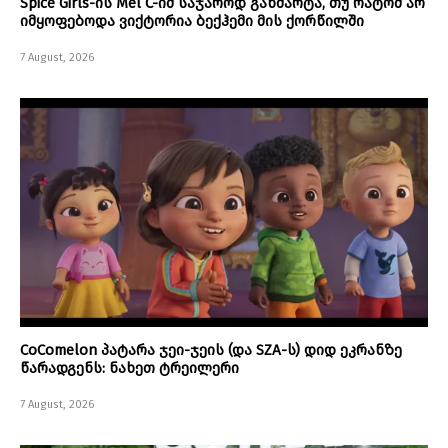
Spice Girls-ის Mel C-იმ საჯაროდ განმარტა, თუ რატომ არ
იმყოფებოდა ვიქტორია ბექჰემი მის ქორწილში
7 August, 2026
CoComelon პატარა ჯეი-ჯეის (და SZA-ს) დიდ ეკრანზე
წარადგენს: ნახეთ ტრეილერი
7 August, 2026