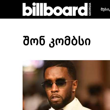
მუსი
შონ კომბსი