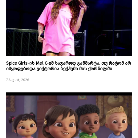
Spice Girls-ის Mel C-იმ საჯაროდ განმარტა, თუ რატომ არ
იმყოფებოდა ვიქტორია ბექჰემი მის ქორწილში
7 August, 2026