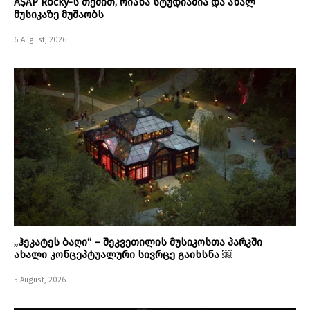
A$AP Rocky-ს თქმით, რიანა სტუდიაშია და ახალ
მუსიკაზე მუშაობს
6 August, 2026
„ჰეკატეს ბაღი“ – შეკვეთილის მუსიკოსთა პარკში
ახალი კონცეპტუალური სივრცე გაიხსნა ￼
5 August, 2026