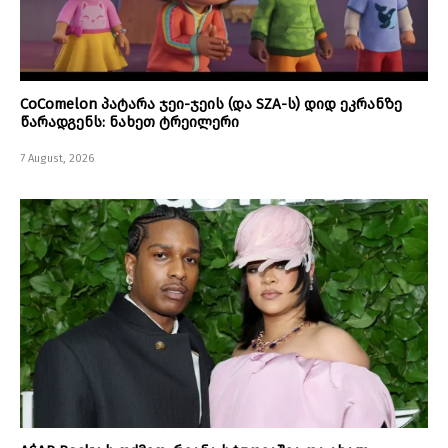
CoComelon პატარა ჯეი-ჯეის (და SZA-ს) დიდ ეკრანზე
წარადგენს: ნახეთ ტრეილერი
7 August, 2026