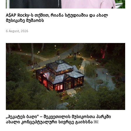
A$AP Rocky-ს თქმით, რიანა სტუდიაშია და ახალ
მუსიკაზე მუშაობს
6 August, 2026
„ჰეკატეს ბაღი“ – შეკვეთილის მუსიკოსთა პარკში
ახალი კონცეპტუალური სივრცე გაიხსნა ￼