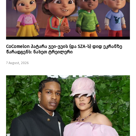
CoComelon პატარა ჯეი-ჯეის (და SZA-ს) დიდ ეკრანზე
წარადგენს: ნახეთ ტრეილერი
7 August, 2026