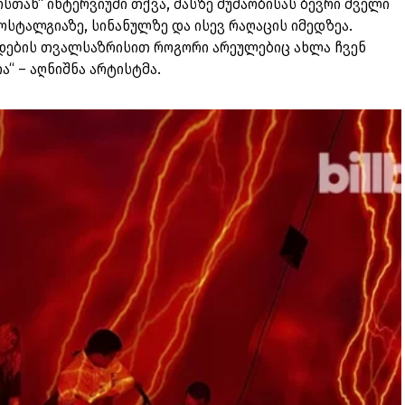
სთან“ ინტერვიუში თქვა, მასზე მუშაობისას ბევრი ძველი
ოსტალგიაზე, სინანულზე და ისევ რაღაცის იმედზეა.
ცდების თვალსაზრისით როგორი არეულებიც ახლა ჩვენ
ა“ – აღნიშნა არტისტმა.