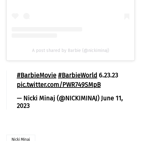
A post shared by Barbie (@nickiminaj)
#BarbieMovie
#BarbieWorld
6.23.23
pic.twitter.com/PWR749SMpB
— Nicki Minaj (@NICKIMINAJ)
June 11,
2023
Nicki Minaj