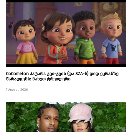
CoComelon პატარა ჯეი-ჯეის (და SZA-ს) დიდ ეკრანზე
წარადგენს: ნახეთ ტრეილერი
7 August, 2026