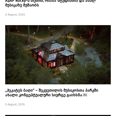
A$AP Rocky-ს თქმით, რიანა სტუდიაშია და ახალ
მუსიკაზე მუშაობს
6 August, 2026
„ჰეკატეს ბაღი“ – შეკვეთილის მუსიკოსთა პარკში
ახალი კონცეპტუალური სივრცე გაიხსნა ￼
5 August, 2026