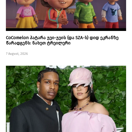
CoComelon პატარა ჯეი-ჯეის (და SZA-ს) დიდ ეკრანზე
წარადგენს: ნახეთ ტრეილერი
7 August, 2026