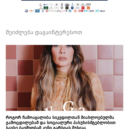
შეიძლება დაგაინტერესოთ
როგორ ჩამოაყალიბა სიკვდილთან მიახლოებულმა
გამოცდილებამ და სოციალური პასუხისმგებლობით
სავსე ბავშვობამ კენი გარსიას მუსიკა