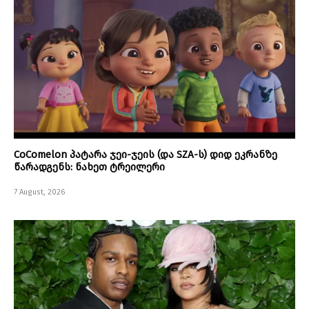
CoComelon პატარა ჯეი-ჯეის (და SZA-ს) დიდ ეკრანზე
წარადგენს: ნახეთ ტრეილერი
7 August, 2026