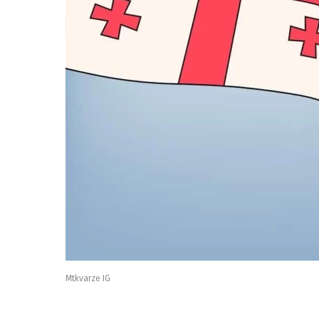
Mtkvarze IG