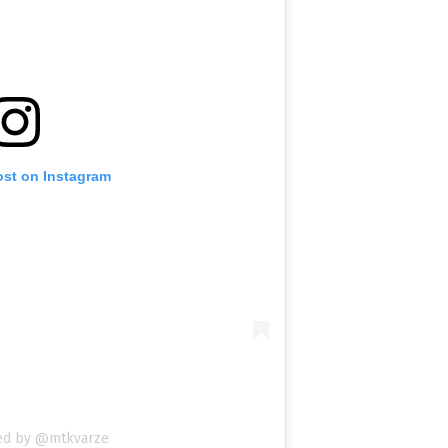
ost on Instagram
red by @mtkvarze