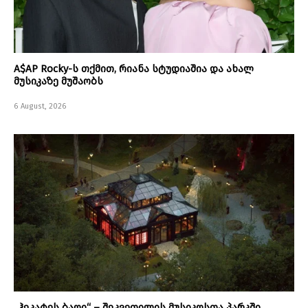
A$AP Rocky-ს თქმით, რიანა სტუდიაშია და ახალ
მუსიკაზე მუშაობს
6 August, 2026
„ჰეკატეს ბაღი“ – შეკვეთილის მუსიკოსთა პარკში