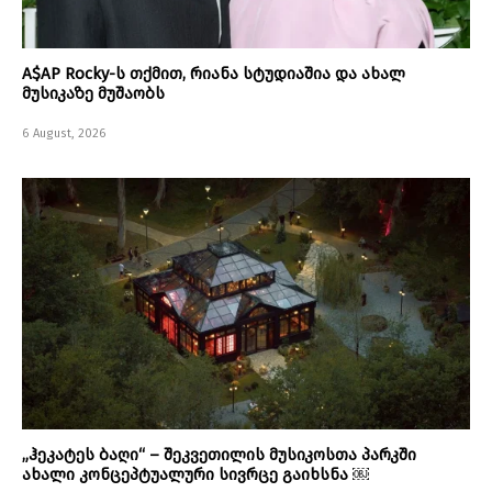
A$AP Rocky-ს თქმით, რიანა სტუდიაშია და ახალ
მუსიკაზე მუშაობს
6 August, 2026
„ჰეკატეს ბაღი“ – შეკვეთილის მუსიკოსთა პარკში
ახალი კონცეპტუალური სივრცე გაიხსნა ￼