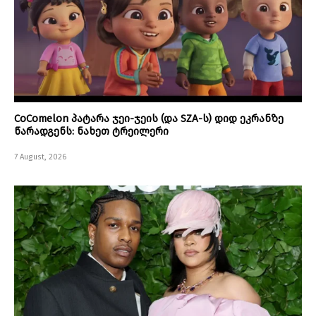
CoComelon პატარა ჯეი-ჯეის (და SZA-ს) დიდ ეკრანზე
წარადგენს: ნახეთ ტრეილერი
7 August, 2026