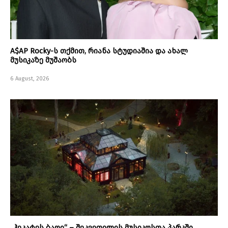
A$AP Rocky-ს თქმით, რიანა სტუდიაშია და ახალ
მუსიკაზე მუშაობს
6 August, 2026
„ჰეკატეს ბაღი“ – შეკვეთილის მუსიკოსთა პარკში