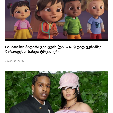
CoComelon პატარა ჯეი-ჯეის (და SZA-ს) დიდ ეკრანზე
წარადგენს: ნახეთ ტრეილერი
7 August, 2026