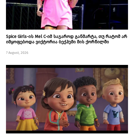
Spice Girls-ის Mel C-იმ საჯაროდ განმარტა, თუ რატომ არ
იმყოფებოდა ვიქტორია ბექჰემი მის ქორწილში
7 August, 2026