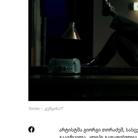
Torcho – „გეწყინა?!”
არტისტმა გიორგი თორაძემ, სასც
გაავრცელა. კლიპი გადაღებულია ს