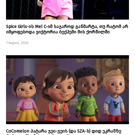
Spice Girls-ის Mel C-იმ საჯაროდ განმარტა, თუ რატომ არ
იმყოფებოდა ვიქტორია ბექჰემი მის ქორწილში
7 August, 2026
CoComelon პატარა ჯეი-ჯეის (და SZA-ს) დიდ ეკრანზე