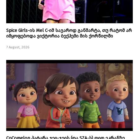
Spice Girls-ის Mel C-იმ საჯაროდ განმარტა, თუ რატომ არ
იმყოფებოდა ვიქტორია ბექჰემი მის ქორწილში
7 August, 2026
CoComelon პატარა ჯეი-ჯეის (და SZA-ს) დიდ ეკრანზე