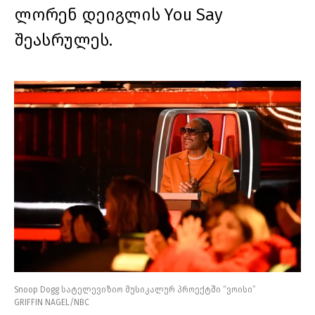
ლორენ დეიგლის You Say
შეასრულეს.
Snoop Dogg სატელევიზიო მუსიკალურ პროექტში “ვოისი”
GRIFFIN NAGEL/NBC