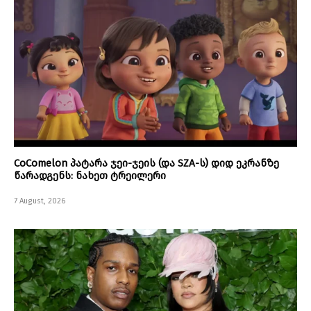
CoComelon პატარა ჯეი-ჯეის (და SZA-ს) დიდ ეკრანზე
წარადგენს: ნახეთ ტრეილერი
7 August, 2026