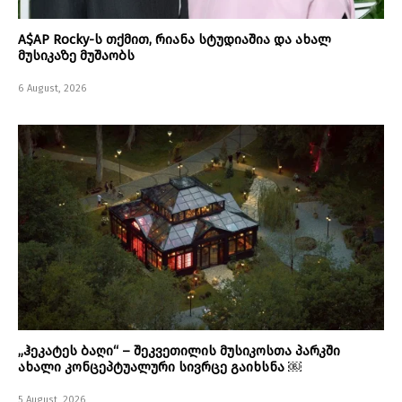
A$AP Rocky-ს თქმით, რიანა სტუდიაშია და ახალ
მუსიკაზე მუშაობს
6 August, 2026
„ჰეკატეს ბაღი“ – შეკვეთილის მუსიკოსთა პარკში
ახალი კონცეპტუალური სივრცე გაიხსნა ￼
5 August, 2026