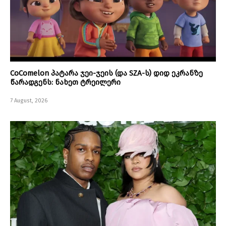
CoComelon პატარა ჯეი-ჯეის (და SZA-ს) დიდ ეკრანზე
წარადგენს: ნახეთ ტრეილერი
7 August, 2026